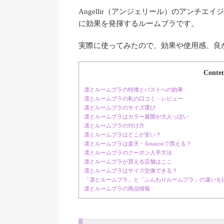
Angellir（アンジェリール）のアンチ
に効果を発揮するルームブラです。
実際に使ってみたので、効果や使用感、良
Conten
凛とルームブラの特徴とバストへの効果
凛とルームブラの私の口コミ・レビュー
凛とルームブラのサイズ選び
凛とルームブラはカラー展開が大人っぽい
凛とルームブラの付け方
凛とルームブラはどこが安い？
凛とルームブラは楽天・Amazonで買える？
凛とルームブラのクーポン入手方法
凛とルームブラが買える店舗はここ
凛とルームブラはサイズ交換できる？
「凛とルームブラ」と「ふんわりルームブラ」の違いを
凛とルームブラの商品情報