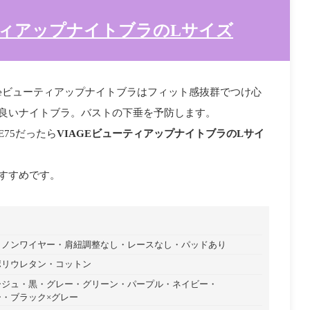
ティアップナイトブラのLサイズ
ageビューティアップナイトブラはフィット感抜群でつけ心
良いナイトブラ。バストの下垂を予防します。
E75だったら
VIAGEビューティアップナイトブラのLサイ
すすめです。
ノンワイヤー
肩紐調整なし
レースなし
パッドあり
ポリウレタン
コットン
ージュ
黒
グレー
グリーン
パープル
ネイビー
ー
ブラック×グレー