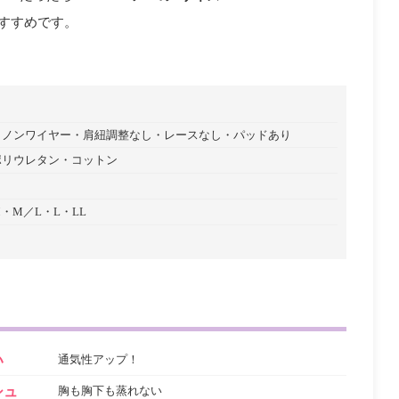
すすめです。
ノンワイヤー
肩紐調整なし
レースなし
パッドあり
ポリウレタン
コットン
・M／L・L・LL
い
通気性アップ！
シュ
胸も胸下も蒸れない