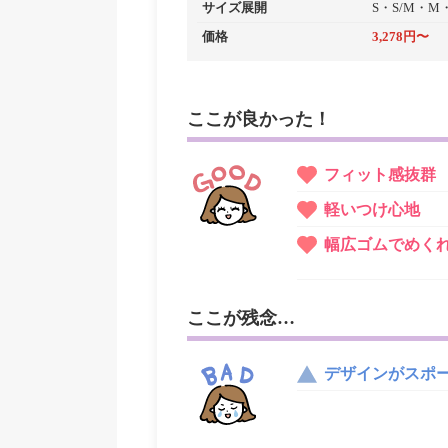
サイズ展開
S・S/M・M
価格
3,278円〜
ここが良かった！
フィット感抜群
軽いつけ心地
幅広ゴムでめく
ここが残念…
デザインがスポ