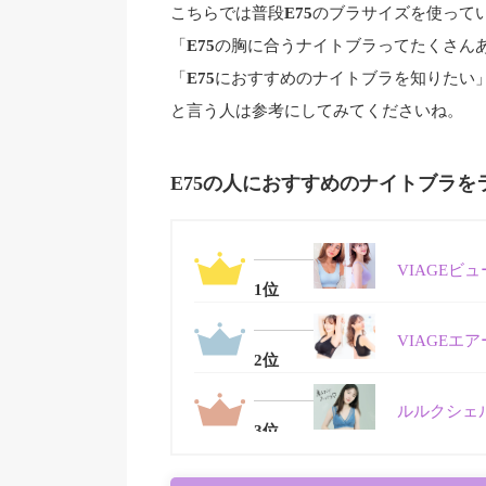
こちらでは普段
E75
のブラサイズを使って
「
E75
の胸に合うナイトブラってたくさん
「
E75
におすすめのナイトブラを知りたい
と言う人は参考にしてみてくださいね。
E75の人におすすめのナイトブラを
VIAGEビ
位
VIAGEエ
位
ルルクシェ
位