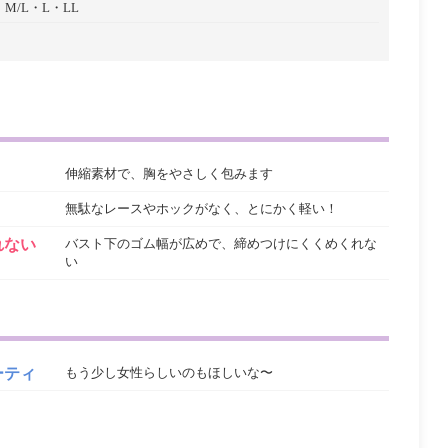
・M/L・L・LL
伸縮素材で、胸をやさしく包みます
無駄なレースやホックがなく、とにかく軽い！
れない
バスト下のゴム幅が広めで、締めつけにくくめくれな
い
ーティ
もう少し女性らしいのもほしいな〜