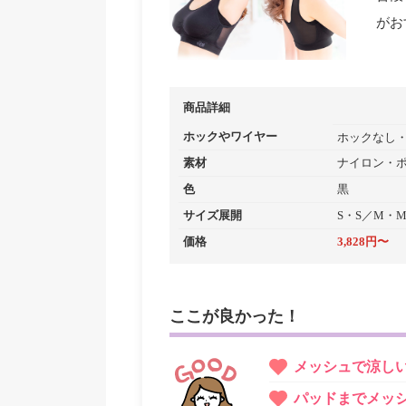
がお
商品詳細
ホックやワイヤー
ホックなし
素材
ナイロン
色
黒
サイズ展開
S・S／M・M
価格
3,828円〜
ここが良かった！
メッシュで涼し
パッドまでメッ