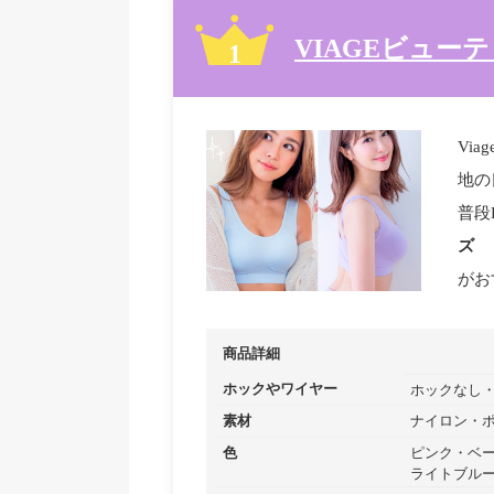
VIAGEビュー
Vi
地の
普段
ズ
がお
商品詳細
ホックやワイヤー
ホックなし
素材
ナイロン
色
ピンク
ベ
ライトブル