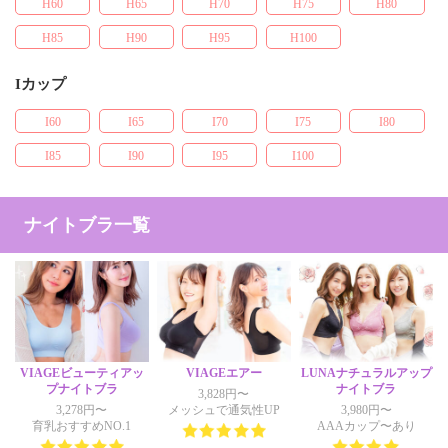
H60
H65
H70
H75
H80
H85
H90
H95
H100
Iカップ
I60
I65
I70
I75
I80
I85
I90
I95
I100
ナイトブラ一覧
VIAGEビューティアッ
VIAGEエアー
LUNAナチュラルアップ
プナイトブラ
ナイトブラ
3,828円〜
3,278円〜
メッシュで通気性UP
3,980円〜
育乳おすすめNO.1
AAAカップ〜あり