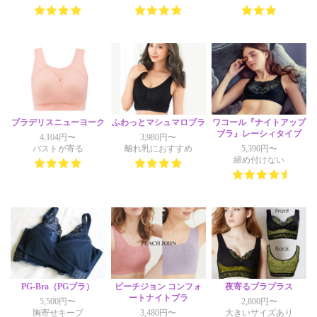
ブラデリスニューヨーク
ふわっとマシュマロブラ
ワコール『ナイトアップ
ブラ』レーシィタイプ
4,104円〜
3,980円〜
バストが寄る
離れ乳におすすめ
5,390円〜
締め付けない
PG-Bra（PGブラ）
ピーチジョン コンフォ
夜寄るブラプラス
ートナイトブラ
5,500円〜
2,800円〜
胸寄せキープ
3,480円〜
大きいサイズあり