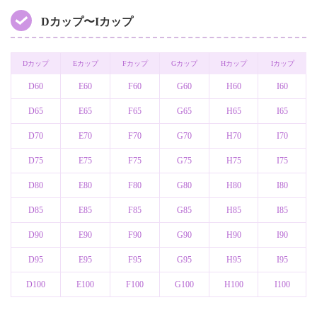
Dカップ〜Iカップ
Dカップ
Eカップ
Fカップ
Gカップ
Hカップ
Iカップ
D60
E60
F60
G60
H60
I60
D65
E65
F65
G65
H65
I65
D70
E70
F70
G70
H70
I70
D75
E75
F75
G75
H75
I75
D80
E80
F80
G80
H80
I80
D85
E85
F85
G85
H85
I85
D90
E90
F90
G90
H90
I90
D95
E95
F95
G95
H95
I95
D100
E100
F100
G100
H100
I100