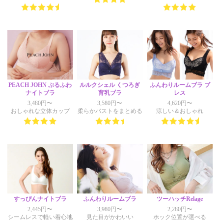
PEACH JOHN ぷるふわ
ルルクシェル くつろぎ
ふんわりルームブラ ブ
ナイトブラ
育乳ブラ
レス
3,480円〜
3,580円〜
4,620円〜
おしゃれな立体カップ
柔らかバストをまとめる
涼しい＆おしゃれ
すっぴんナイトブラ
ふんわりルームブラ
ツーハッチRelage
2,445円〜
3,980円〜
2,280円〜
シームレスで軽い着心地
見た目がかわいい
ホック位置が選べる