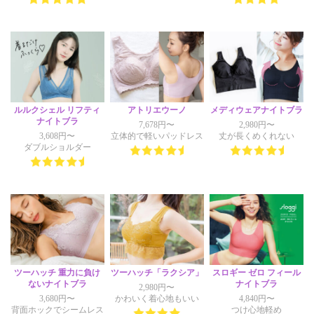
ルルクシェル リフティ
アトリエウーノ
メディウェアナイトブラ
ナイトブラ
7,678円〜
2,980円〜
3,608円〜
立体的で軽いパッドレス
丈が長くめくれない
ダブルショルダー
ツーハッチ 重力に負け
ツーハッチ「ラクシア」
スロギー ゼロ フィール
ないナイトブラ
ナイトブラ
2,980円〜
3,680円〜
かわいく着心地もいい
4,840円〜
背面ホックでシームレス
つけ心地軽め