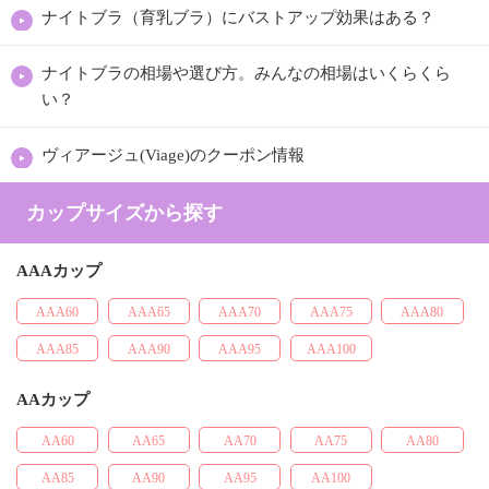
ナイトブラ（育乳ブラ）にバストアップ効果はある？
ナイトブラの相場や選び方。みんなの相場はいくらくら
い？
ヴィアージュ(Viage)のクーポン情報
カップサイズから探す
AAAカップ
AAA60
AAA65
AAA70
AAA75
AAA80
AAA85
AAA90
AAA95
AAA100
AAカップ
AA60
AA65
AA70
AA75
AA80
AA85
AA90
AA95
AA100