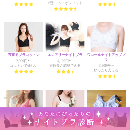
成形ニットがフィット
夜寄るブラコットン
エレアリーナイトブラ
ワコールナイトアップブ
ラ
2,900円〜
4,102円〜
コットンで優しい
肩紐長さ調整できる
3,800円〜
ゆったり支える
凛とルームブラ
ピーチジョン ナイトブ
サルート ナイトアップ
ラ
ブラ
5,980円〜