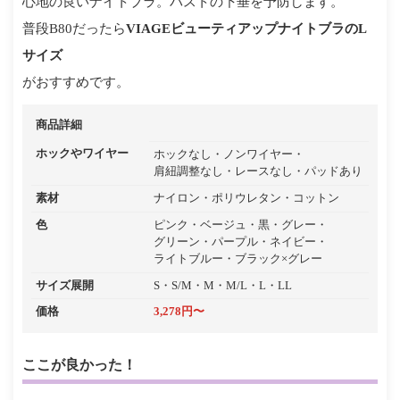
心地の良いナイトブラ。バストの下垂を予防します。
普段B80だったら
VIAGEビューティアップナイトブラのL
サイズ
がおすすめです。
商品詳細
ホックやワイヤー
ホックなし
ノンワイヤー
肩紐調整なし
レースなし
パッドあり
素材
ナイロン
ポリウレタン
コットン
色
ピンク
ベージュ
黒
グレー
グリーン
パープル
ネイビー
ライトブルー
ブラック×グレー
サイズ展開
S・S/M・M・M/L・L・LL
価格
3,278円〜
ここが良かった！