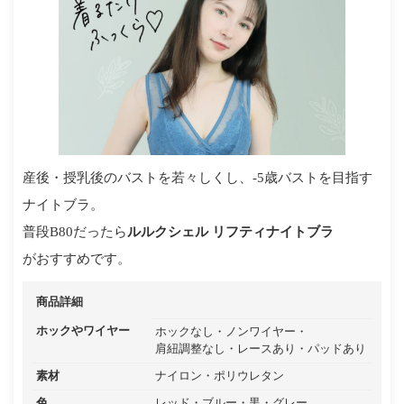
産後・授乳後のバストを若々しくし、-5歳バストを目指す
ナイトブラ。
普段B80だったら
ルルクシェル リフティナイトブラ
がおすすめです。
商品詳細
ホックやワイヤー
ホックなし
ノンワイヤー
肩紐調整なし
レースあり
パッドあり
素材
ナイロン
ポリウレタン
色
レッド
ブルー
黒
グレー