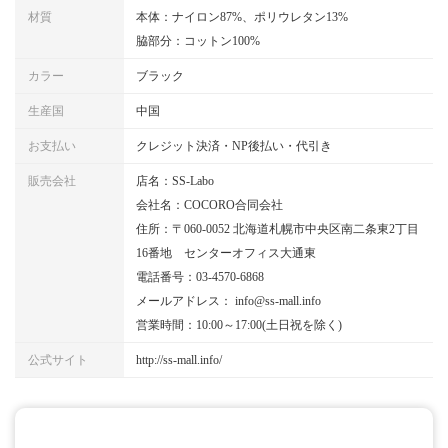
材質
本体：ナイロン87%、ポリウレタン13%
脇部分：コットン100%
カラー
ブラック
生産国
中国
お支払い
クレジット決済・NP後払い・代引き
販売会社
店名：SS-Labo
会社名：COCORO合同会社
住所：〒060-0052 北海道札幌市中央区南二条東2丁目
16番地 センターオフィス大通東
電話番号：03-4570-6868
メールアドレス： info@ss-mall.info
営業時間：10:00～17:00(土日祝を除く)
公式サイト
http://ss-mall.info/