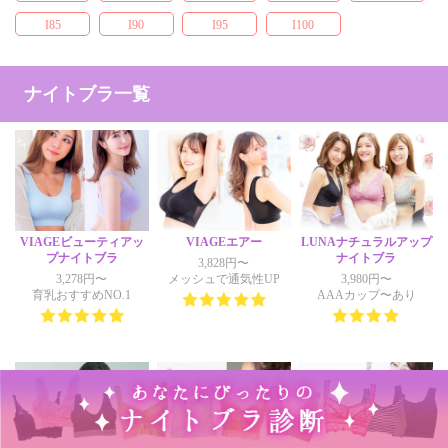
I85
I90
I95
I100
ナイトブラ一覧
VIAGEビューティアッ
VIAGEエアー
LUNAナチュラルアップ
プナイトブラ
ナイトブラ
3,828円〜
3,278円〜
メッシュで通気性UP
3,980円〜
育乳おすすめNO.1
AAAカップ〜あり