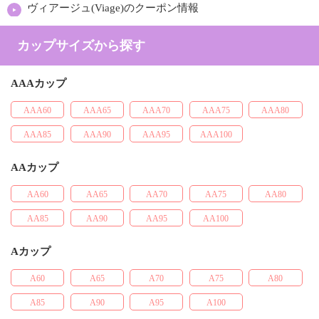
ヴィアージュ(Viage)のクーポン情報
カップサイズから探す
AAAカップ
AAA60
AAA65
AAA70
AAA75
AAA80
AAA85
AAA90
AAA95
AAA100
AAカップ
AA60
AA65
AA70
AA75
AA80
AA85
AA90
AA95
AA100
Aカップ
A60
A65
A70
A75
A80
A85
A90
A95
A100