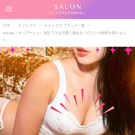
ナイトブラおすすめサロン
TOP
ナイトブラ
ナイトブラ ブランド一覧
moriage（モリアージュ）加圧ブラは可愛く盛れる！口コミや効果を調べまし
た