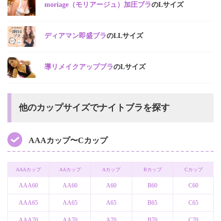
moriage（モリアージュ）加圧ブラ
のLサイズ
ディアマン即盛ブラ
のLLサイズ
導リメイクアップブラ
のLサイズ
他のカップサイズでナイトブラを探す
AAAカップ〜Cカップ
AAAカップ
AAカップ
Aカップ
Bカップ
Cカップ
AAA60
AA60
A60
B60
C60
AAA65
AA65
A65
B65
C65
AAA70
AA70
A70
B70
C70