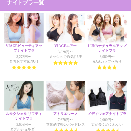
ナイトブラ一覧
VIAGEビューティアッ
VIAGEエアー
LUNAナチュラルアップ
プナイトブラ
ナイトブラ
3,828円〜
3,278円〜
メッシュで通気性UP
3,980円〜
育乳おすすめNO.1
AAAカップ〜あり
ルルクシェル リフティ
アトリエウーノ
メディウェアナイトブラ
ナイトブラ
7,678円〜
2,980円〜
3,608円〜
立体的で軽いパッドレス
丈が長くめくれない
ダブルショルダー