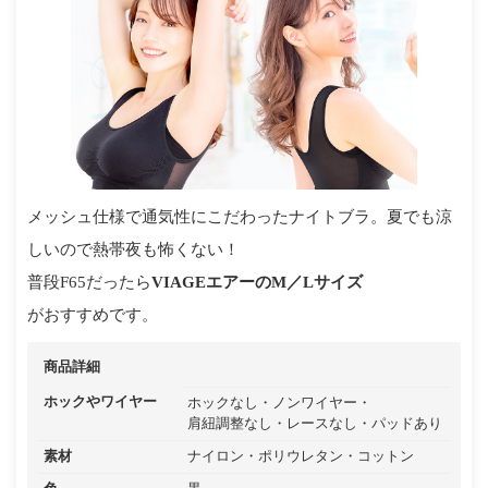
メッシュ仕様で通気性にこだわったナイトブラ。夏でも涼
しいので熱帯夜も怖くない！
普段F65だったら
VIAGEエアーのM／Lサイズ
がおすすめです。
商品詳細
ホックやワイヤー
ホックなし
ノンワイヤー
肩紐調整なし
レースなし
パッドあり
素材
ナイロン
ポリウレタン
コットン