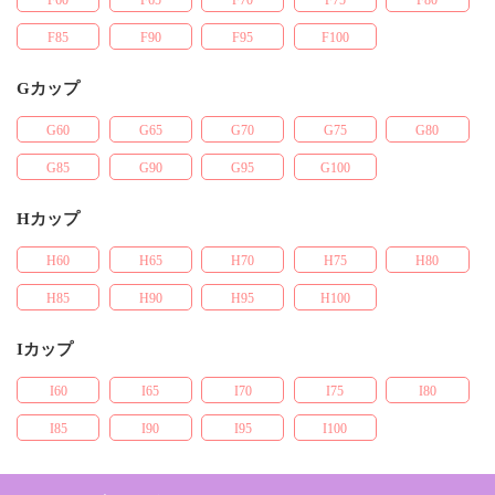
F60
F65
F70
F75
F80
F85
F90
F95
F100
Gカップ
G60
G65
G70
G75
G80
G85
G90
G95
G100
Hカップ
H60
H65
H70
H75
H80
H85
H90
H95
H100
Iカップ
I60
I65
I70
I75
I80
I85
I90
I95
I100