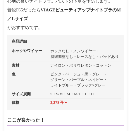
心地の良いナイトブラ。バストの下垂を予防します。
普段F65だったら
VIAGEビューティアップナイトブラのM
／Lサイズ
がおすすめです。
商品詳細
ホックやワイヤー
ホックなし
ノンワイヤー
肩紐調整なし
レースなし
パッドあり
素材
ナイロン
ポリウレタン
コットン
色
ピンク
ベージュ
黒
グレー
グリーン
パープル
ネイビー
ライトブルー
ブラック×グレー
サイズ展開
S・S/M・M・M/L・L・LL
価格
3,278円〜
ここが良かった！