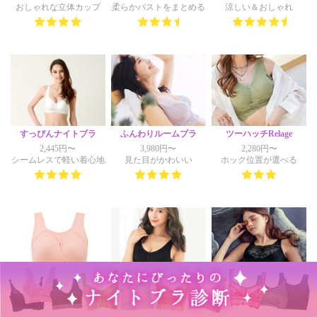
おしゃれな立体カップ
柔らかバストをまとめる
涼しい＆おしゃれ
すっぴんナイトブラ
ふんわりルームブラ
ツーハッチRelage
2,445円〜
3,980円〜
2,280円〜
シームレスで軽い着心地
見た目がかわいい
ホック位置が選べる
ブラデリスニューヨーク
ふわっとマシュマロブラ
ワコール『ナイトアップ
ブラ』レーシィタイプ
4,104円〜
3,980円〜
バストが寄る
離れ乳におすすめ
5,390円〜