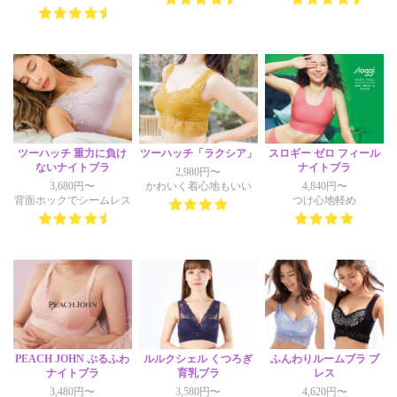
ツーハッチ 重力に負け
ツーハッチ「ラクシア」
スロギー ゼロ フィール
ないナイトブラ
ナイトブラ
2,980円〜
3,680円〜
かわいく着心地もいい
4,840円〜
背面ホックでシームレス
つけ心地軽め
PEACH JOHN ぷるふわ
ルルクシェル くつろぎ
ふんわりルームブラ ブ
ナイトブラ
育乳ブラ
レス
3,480円〜
3,580円〜
4,620円〜