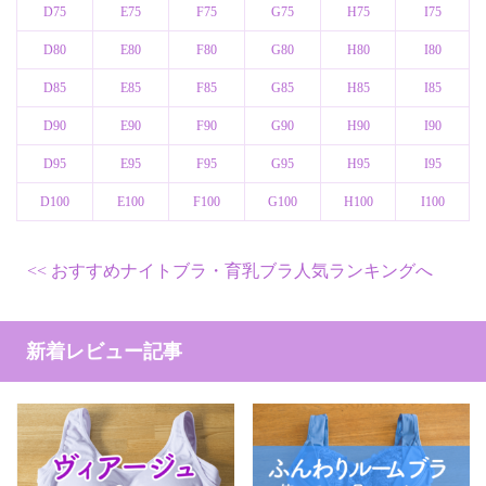
D75
E75
F75
G75
H75
I75
D80
E80
F80
G80
H80
I80
D85
E85
F85
G85
H85
I85
D90
E90
F90
G90
H90
I90
D95
E95
F95
G95
H95
I95
D100
E100
F100
G100
H100
I100
おすすめナイトブラ・育乳ブラ人気ランキングへ
新着レビュー記事