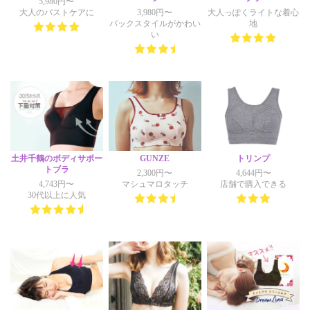
5,980円〜
大人のバストケアに
3,980円〜
大人っぽくライトな着心
バックスタイルがかわい
地
い
土井千鶴のボディサポー
GUNZE
トリンプ
トブラ
2,300円〜
4,644円〜
4,743円〜
マシュマロタッチ
店舗で購入できる
30代以上に人気