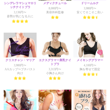
シンデレラマシュマロリ
メディクチュール
ドリームルナ
ッチナイトブラ
8,000円〜
3,980円〜
3,136円〜
美容外科監修
安くてそこそこ良い
姿勢が気になる人に
クリスチャン・マリア
エクスグラマー美乳ナイ
メイキンググラマー
トブラ
3,980円〜
4,100円〜
AAカップ〜プチバスト
3,313円〜
胸を寄せて固定
向け
小胸さん向け