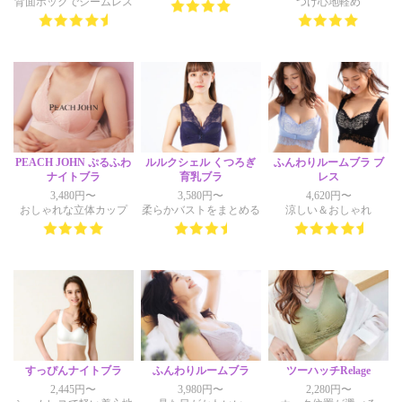
背面ホックでシームレス
つけ心地軽め
PEACH JOHN ぷるふわ
ルルクシェル くつろぎ
ふんわりルームブラ ブ
ナイトブラ
育乳ブラ
レス
3,480円〜
3,580円〜
4,620円〜
おしゃれな立体カップ
柔らかバストをまとめる
涼しい＆おしゃれ
すっぴんナイトブラ
ふんわりルームブラ
ツーハッチRelage
2,445円〜
3,980円〜
2,280円〜