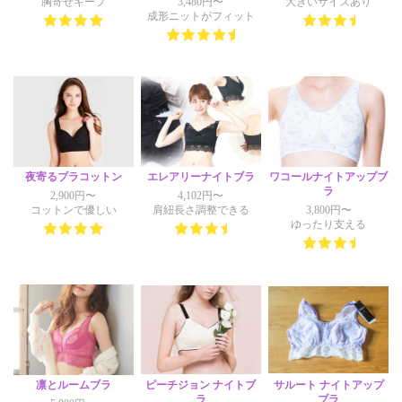
胸寄せキープ
3,480円〜
大きいサイズあり
成形ニットがフィット
夜寄るブラコットン
エレアリーナイトブラ
ワコールナイトアップブ
ラ
2,900円〜
4,102円〜
コットンで優しい
肩紐長さ調整できる
3,800円〜
ゆったり支える
凛とルームブラ
ピーチジョン ナイトブ
サルート ナイトアップ
ラ
ブラ