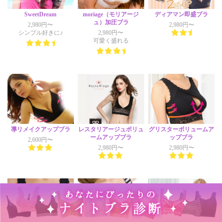
SweetDream
moriage（モリアージ
ディアマン即盛ブラ
ュ）加圧ブラ
2,980円〜
2,980円〜
シンプル好きに♪
2,980円〜
可愛く盛れる
導リメイクアップブラ
レスタリアージュボリュ
グリスターボリュームア
ームアップブラ
ップブラ
2,600円〜
2,980円〜
2,980円〜