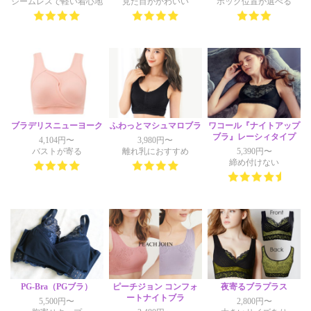
シームレスで軽い着心地
見た目がかわいい
ホック位置が選べる
ブラデリスニューヨーク
ふわっとマシュマロブラ
ワコール『ナイトアップ
ブラ』レーシィタイプ
4,104円〜
3,980円〜
バストが寄る
離れ乳におすすめ
5,390円〜
締め付けない
PG-Bra（PGブラ）
ピーチジョン コンフォ
夜寄るブラプラス
ートナイトブラ
5,500円〜
2,800円〜