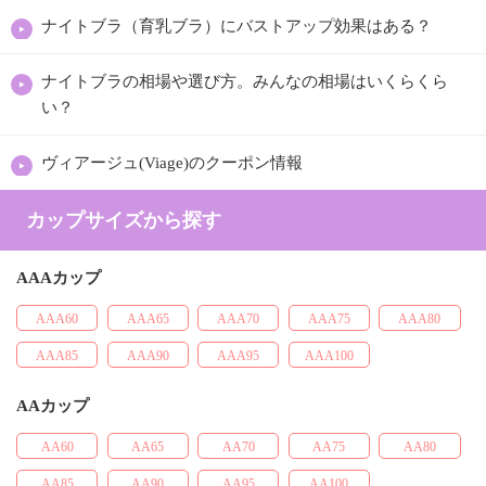
ナイトブラ（育乳ブラ）にバストアップ効果はある？
ナイトブラの相場や選び方。みんなの相場はいくらくら
い？
ヴィアージュ(Viage)のクーポン情報
カップサイズから探す
AAAカップ
AAA60
AAA65
AAA70
AAA75
AAA80
AAA85
AAA90
AAA95
AAA100
AAカップ
AA60
AA65
AA70
AA75
AA80
AA85
AA90
AA95
AA100