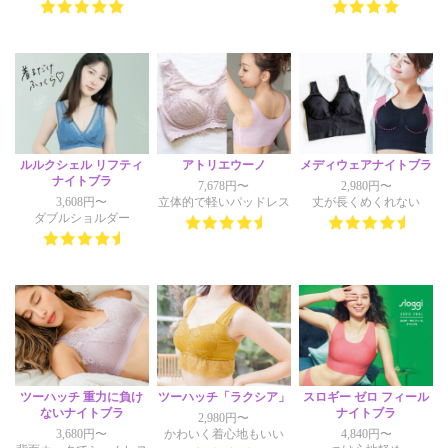
ルルクシェル リフティ
アトリエウーノ
メディウェアナイトブラ
ナイトブラ
7,678円〜
2,980円〜
3,608円〜
立体的で軽いパッドレス
丈が長くめくれない
ダブルショルダー
ツーハッチ 重力に負け
ツーハッチ「ラクシア」
スロギー ゼロ フィール
ないナイトブラ
ナイトブラ
2,980円〜
3,680円〜
かわいく着心地もいい
4,840円〜