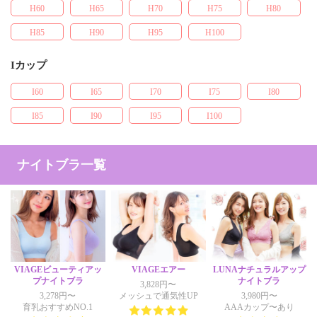
H60
H65
H70
H75
H80
H85
H90
H95
H100
Iカップ
I60
I65
I70
I75
I80
I85
I90
I95
I100
ナイトブラ一覧
VIAGEビューティアッ
VIAGEエアー
LUNAナチュラルアップ
プナイトブラ
ナイトブラ
3,828円〜
3,278円〜
メッシュで通気性UP
3,980円〜
育乳おすすめNO.1
AAAカップ〜あり